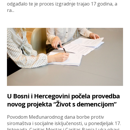
odgađalo te je proces izgradnje trajao 17 godina, a
ra...
U Bosni i Hercegovini počela provedba
novog projekta “Život s demencijom”
Povodom Međunarodnog dana borbe protiv
siromaštva i socijalne isključenosti, u ponedjeljak 17.
listopada, Caritas Mostar i Caritas Banja Luka obavi...