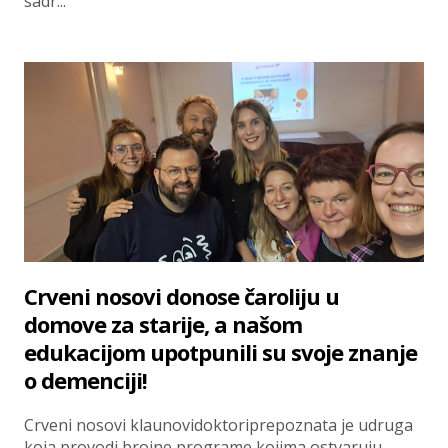
sadr...
Crveni nosovi donose čaroliju u
domove za starije, a našom
edukacijom upotpunili su svoje znanje
o demenciji!
Crveni nosovi klaunovidoktoriprepoznata je udruga
koja provodi brojne programe kojima ostvaruju