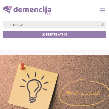
☰
🔎
✉️ PRETPLATI SE