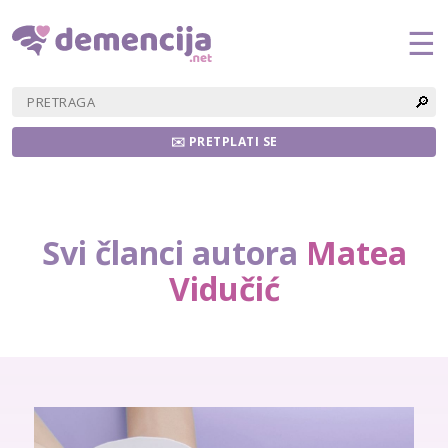
☰
🔎
✉️ PRETPLATI SE
Svi članci autora
Matea
Vidučić