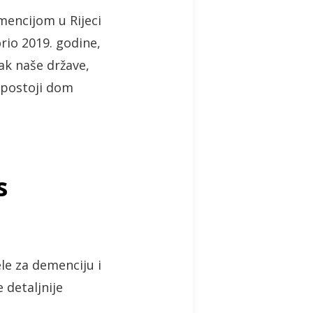
mencijom u Rijeci
rio 2019. godine,
tak naše države,
 postoji dom
s
le za demenciju i
 detaljnije