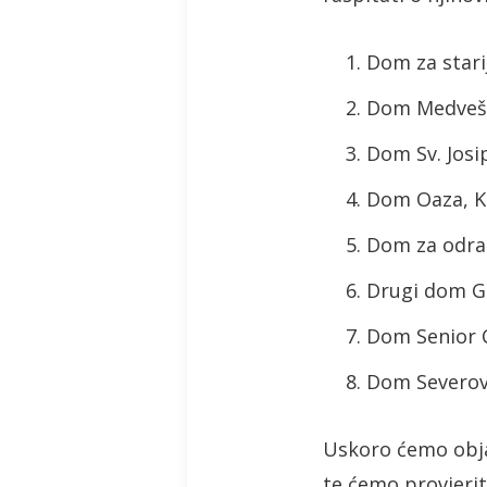
Dom za stari
Dom Medvešč
Dom Sv. Josi
Dom Oaza, Kl
Dom za odras
Drugi dom Ga
Dom Senior C
Dom Severovi
Uskoro ćemo objav
te ćemo provjeri