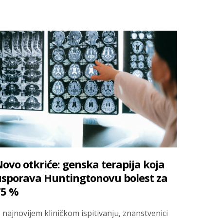
ovo otkriće: genska terapija koja
sporava Huntingtonovu bolest za
75 %
 najnovijem kliničkom ispitivanju, znanstvenici