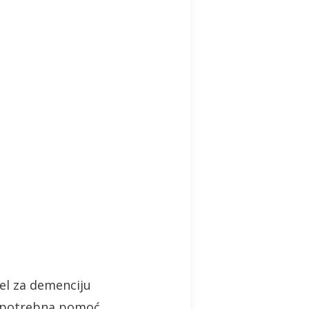
jel za demenciju
e potrebna pomoć