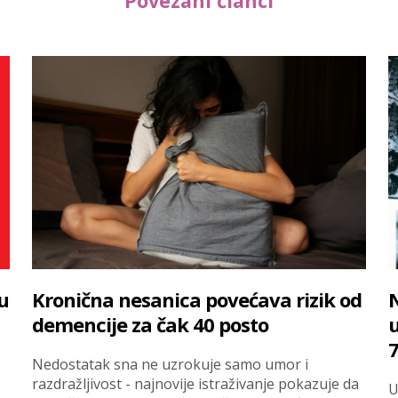
Povezani članci
u
Kronična nesanica povećava rizik od
N
demencije za čak 40 posto
u
Nedostatak sna ne uzrokuje samo umor i
razdražljivost - najnovije istraživanje pokazuje da
U