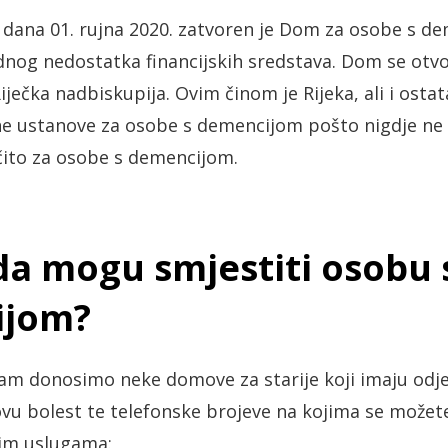
d dana 01. rujna 2020. zatvoren je Dom za osobe s de
nog nedostatka financijskih sredstava. Dom se otvo
Riječka nadbiskupija. Ovim činom je Rijeka, ali i osta
dne ustanove za osobe s demencijom pošto nigdje ne
ričito za osobe s demencijom.
da mogu smjestiti osobu 
ijom?
am donosimo neke domove za starije koji imaju odje
vu bolest te telefonske brojeve na kojima se možete
vim uslugama: