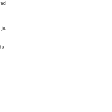
rad
i
ije,
ta