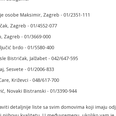
je osobe Maksimir, Zagreb - 01/2351-111
ak, Zagreb - 01/4552-077
p, Zagreb - 01/3669-000
jučić brdo - 01/5580-400
le Bistričak, Jalžabet - 042/647-595
j, Sesvete - 01/2006-833
are, Križevci - 048/617-700
ć, Novaki Bistranski - 01/3390-944
iti detaljnije liste sa svim domovima koji imaju od
ti njihovu kvalitetu. U međuvremenu, ukoliko vam j