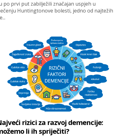
u po prvi put zabilježili značajan uspjeh u
iječenju Huntingtonove bolesti, jedno od najtežih
...
ajveći rizici za razvoj demencije:
ožemo li ih spriječiti?