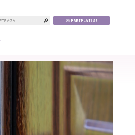
🔎
✉️ PRETPLATI SE
A