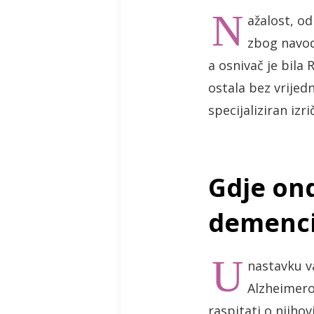
N
ažalost, o
zbog navod
a osnivač je bila 
ostala bez vrije
specijaliziran iz
Gdje on
demenc
U
nastavku v
Alzheimero
raspitati o njiho