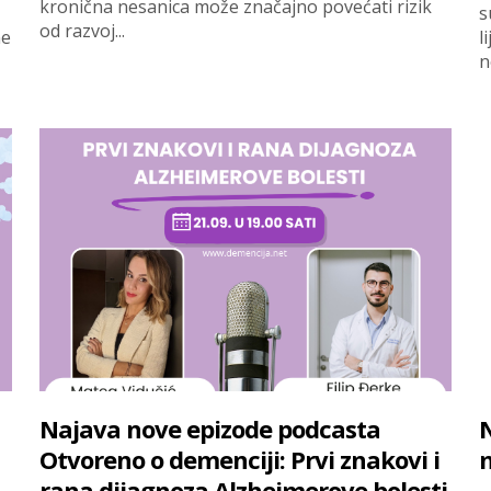
kronična nesanica može značajno povećati rizik
s
od razvoj...
ne
l
ne
Najava nove epizode podcasta
N
Otvoreno o demenciji: Prvi znakovi i
m
rana dijagnoza Alzheimerove bolesti