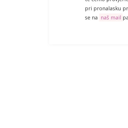
pri pronalasku p
se na
naš mail
pa