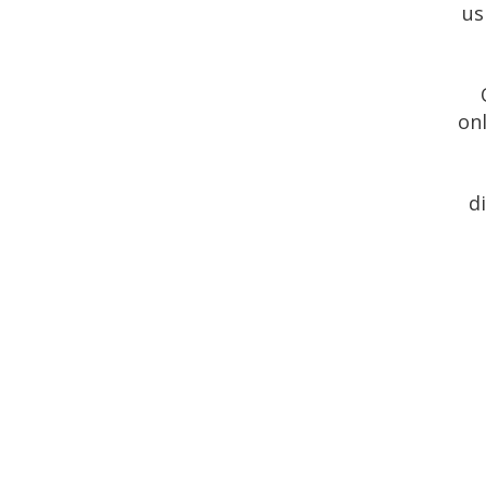
us
onl
d