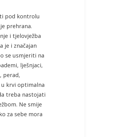
ti pod kontrolu
 je prehrana.
je i tjelovježba
a je i značajan
o se usmjeriti na
ademi, lješnjaci,
a, perad,
e u krvi optimalna
da treba nastojati
ježbom. Ne smije
atko za sebe mora