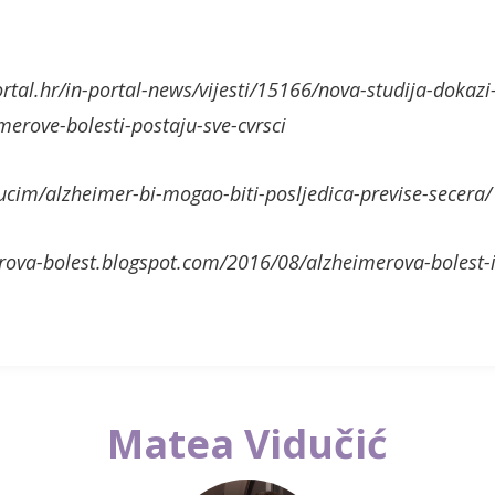
ortal.hr/in-portal-news/vijesti/15166/nova-studija-dokazi
merove-bolesti-postaju-sve-cvrsci
/ucim/alzheimer-bi-mogao-biti-posljedica-previse-secera/
erova-bolest.blogspot.com/2016/08/alzheimerova-bolest-i
Matea Vidučić