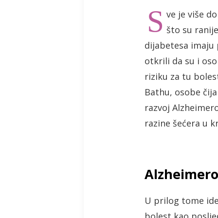
S
ve je više d
što su ranij
dijabetesa imaju 
otkrili da su i o
riziku za tu bole
Bathu, osobe čija
razvoj Alzheimero
razine šećera u k
Alzheimerov
U prilog tome ide
bolest kao posljed