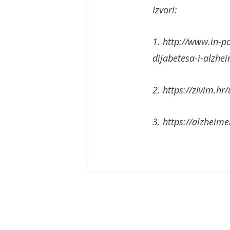
Izvori:
1. http://www.in-p
dijabetesa-i-alzhei
2. https://zivim.hr
3. https://alzheim