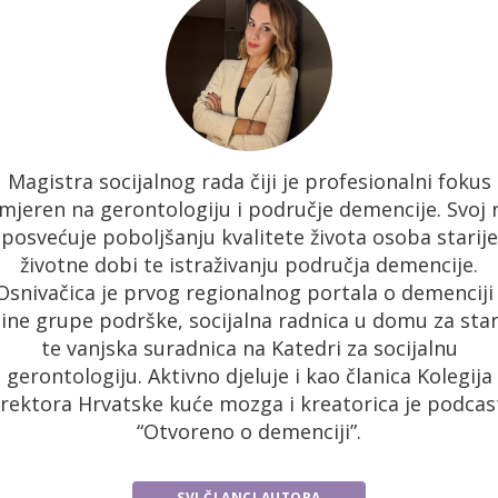
Magistra socijalnog rada čiji je profesionalni fokus
mjeren na gerontologiju i područje demencije. Svoj 
posvećuje poboljšanju kvalitete života osoba starije
životne dobi te istraživanju područja demencije.
Osnivačica je prvog regionalnog portala o demenciji 
ine grupe podrške, socijalna radnica u domu za star
te vanjska suradnica na Katedri za socijalnu
gerontologiju. Aktivno djeluje i kao članica Kolegija
irektora Hrvatske kuće mozga i kreatorica je podcas
“Otvoreno o demenciji”.
SVI ČLANCI AUTORA