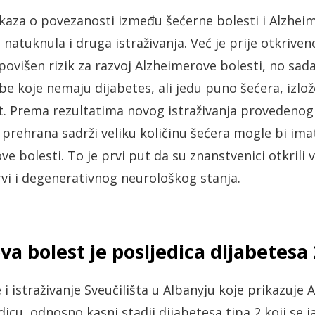
okaza o povezanosti između šećerne bolesti i Alzheim
e natuknula i druga istraživanja. Već je prije otkriven
povišen rizik za razvoj Alzheimerove bolesti, no sad
sobe koje nemaju dijabetes, ali jedu puno šećera, iz
st. Prema rezultatima novog istraživanja provedenog 
 prehrana sadrži veliku količinu šećera mogle bi imat
ve bolesti. To je prvi put da su znanstvenici otkrili
rvi i degenerativnog neurološkog stanja.
a bolest je posljedica dijabetesa 
 i istraživanje Sveučilišta u Albanyju koje prikazuje
icu, odnosno kasni stadij dijabetesa tipa 2 koji se jav