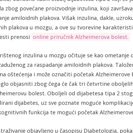
a zbog povećane proizvodnje inzulina, koji završav
nje amiloidnih plakova. Višak inzulina, dakle, uzro
nih plakova u mozgu, a ove su tvorevine karakterist
esti prenosi
online priručnik Alzheimerova bolest.
rištenog inzulina u mozgu očituje se kao ometanje d
zaduženog za raspadanje amiloidnih plakova. Talože
na oštećenja i može označiti početak Alzheimerove 
oglo objasniti zbog čega će čak tri četvrtine oboljeli
lzheimerovu bolest. Oboljeli od dijabetesa tipa 2 stog
lirani dijabetes, uz sve poznate moguće komplikacije
ognitivnih funkcija te mogući početak Alzheimerove
istraživanje objavljeno u časopisu Diabetologia, pok