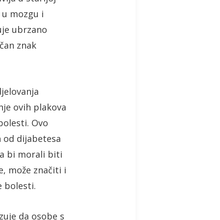
a u mozgu i
kuje ubrzano
ičan znak
jelovanja
nje ovih plakova
bolesti. Ovo
h od dijabetesa
a bi morali biti
, može značiti i
 bolesti.
azuje da osobe s