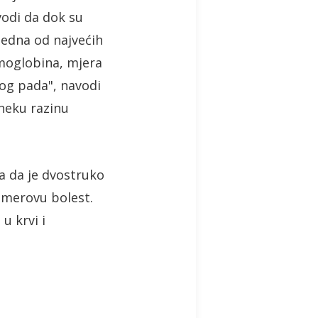
vodi da dok su
jedna od najvećih
emoglobina, mjera
nog pada", navodi
 neku razinu
ca da je dvostruko
eimerovu bolest.
u krvi i