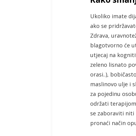
Ukoliko imate dij
ako se pridržavate
Zdrava, uravnotež
blagotvorno će ut
utjecaj na kognit
zeleno lisnato po
orasi..), bobičast
maslinovo ulje i s
za pojedinu osobu
održati terapijo
se zaboraviti nit
pronaći način op