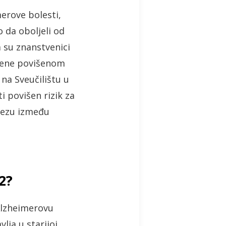
erove bolesti,
o da oboljeli od
a su znanstvenici
ložene povišenom
na Sveučilištu u
i povišen rizik za
 vezu između
2?
 Alzheimerovu
lja u starijoj