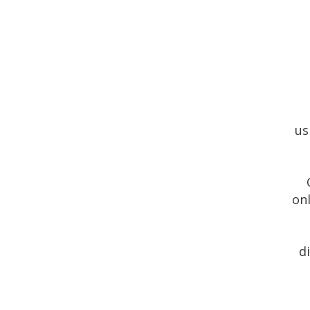
us
onl
d