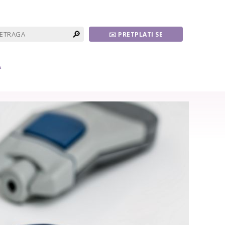
🔎
✉️ PRETPLATI SE
A