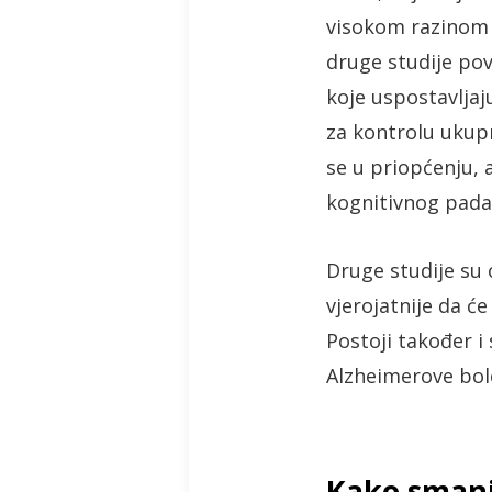
visokom razinom š
druge studije pov
koje uspostavlja
za kontrolu ukupn
se u priopćenju, 
kognitivnog pada
Druge studije su 
vjerojatnije da ć
Postoji također i
Alzheimerove bole
Kako smanji