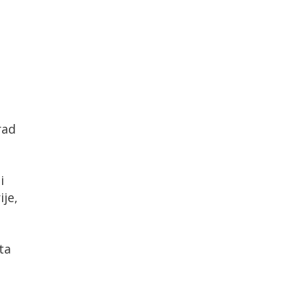
rad
i
ije,
ta