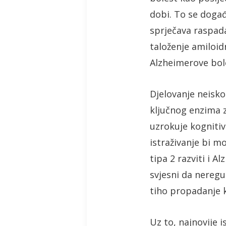
dobi. To se događ
sprječava raspada
taloženje amiloid
Alzheimerove bol
Djelovanje neisko
ključnog enzima 
uzrokuje kognitiv
istraživanje bi m
tipa 2 razviti i A
svjesni da neregu
tiho propadanje k
Uz to, najnovije 