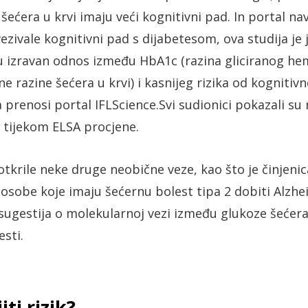
ećera u krvi imaju veći kognitivni pad. In portal na
ezivale kognitivni pad s dijabetesom, ova studija je 
ju izravan odnos između HbA1c (razina gliciranog h
e razine šećera u krvi) i kasnijeg rizika od kognitiv
a prenosi portal IFLScience.Svi sudionici pokazali su
 tijekom ELSA procjene.
otkrile neke druge neobične veze, kao što je činjeni
e osobe koje imaju šećernu bolest tipa 2 dobiti Alzh
 sugestija o molekularnoj vezi između glukoze šećera 
sti.
ti rizik?