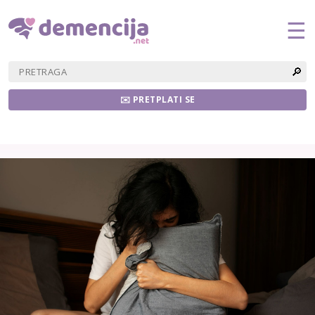
☰
🔎
✉️ PRETPLATI SE