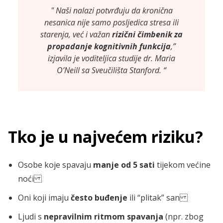
" Naši nalazi potvrđuju da kronična
nesanica nije samo posljedica stresa ili
starenja, već i važan
rizični čimbenik za
propadanje kognitivnih funkcija
,”
izjavila je voditeljica studije dr. Maria
O’Neill sa Sveučilišta Stanford. “
Tko je u najvećem riziku?
Osobe koje spavaju
manje od 5 sati
tijekom većine
noći
Oni koji imaju
često buđenje
ili “plitak” san
Ljudi s
nepravilnim ritmom spavanja
(npr. zbog