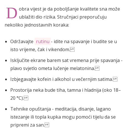
D
obra vijest je da poboljšanje kvalitete sna može
ublažiti dio rizika. Stručnjaci preporučuju
nekoliko jednostavnih koraka:
Održavajte
rutinu
- idite na spavanje i budite se u
isto vrijeme, čak i vikendom.
Isključite ekrane barem sat vremena prije spavanja -
plavo svjetlo ometa lučenje melatonina.
Izbjegavajte kofein i alkohol u večernjim satima.
Prostorija neka bude tiha, tamna i hladnija (oko 18–
20 °C).
Tehnike opuštanja - meditacija, disanje, lagano
istezanje ili topla kupka mogu pomoći tijelu da se
pripremi za san.