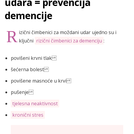
udara = prevencija
demencije
R
izični čimbenici za moždani udar ujedno su i
ključni
rizični čimbenici za demenciju
:
povišeni krvni tlak
šećerna bolest
povišene masnoće u krvi
pušenje
tjelesna neaktivnost
kronični stres