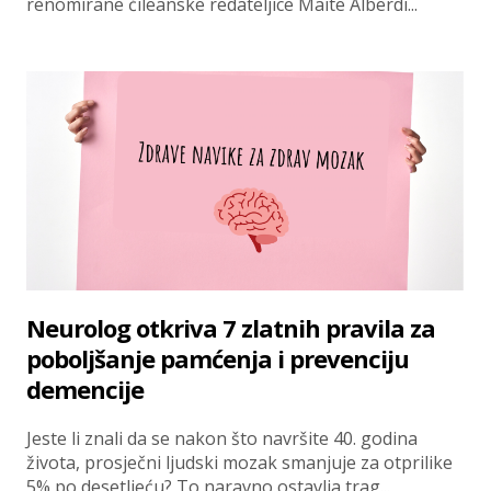
renomirane čileanske redateljice Maite Alberdi...
Neurolog otkriva 7 zlatnih pravila za
poboljšanje pamćenja i prevenciju
demencije
Jeste li znali da se nakon što navršite 40. godina
života, prosječni ljudski mozak smanjuje za otprilike
5% po desetljeću? To naravno ostavlja trag...