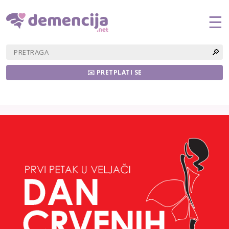
☰
🔎
✉️ PRETPLATI SE