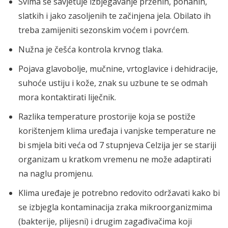
Svima se savjetuje izbjegavanje prženih, pohanih,
slatkih i jako zasoljenih te začinjena jela. Obilato ih
treba zamijeniti sezonskim voćem i povrćem.
Nužna je češća kontrola krvnog tlaka.
Pojava glavobolje, mučnine, vrtoglavice i dehidracije,
suhoće ustiju i kože, znak su uzbune te se odmah
mora kontaktirati liječnik.
Razlika temperature prostorije koja se postiže
korištenjem klima uređaja i vanjske temperature ne
bi smjela biti veća od 7 stupnjeva Celzija jer se stariji
organizam u kratkom vremenu ne može adaptirati
na naglu promjenu.
Klima uređaje je potrebno redovito održavati kako bi
se izbjegla kontaminacija zraka mikroorganizmima
(bakterije, plijesni) i drugim zagađivačima koji