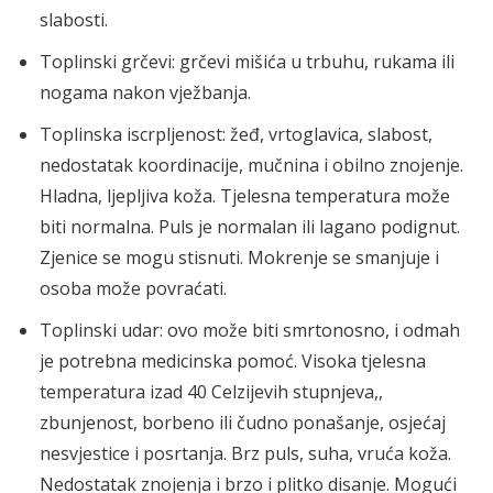
slabosti.
Toplinski grčevi: grčevi mišića u trbuhu, rukama ili
nogama nakon vježbanja.
Toplinska iscrpljenost: žeđ, vrtoglavica, slabost,
nedostatak koordinacije, mučnina i obilno znojenje.
Hladna, ljepljiva koža. Tjelesna temperatura može
biti normalna. Puls je normalan ili lagano podignut.
Zjenice se mogu stisnuti. Mokrenje se smanjuje i
osoba može povraćati.
Toplinski udar: ovo može biti smrtonosno, i odmah
je potrebna medicinska pomoć. Visoka tjelesna
temperatura izad 40 Celzijevih stupnjeva,,
zbunjenost, borbeno ili čudno ponašanje, osjećaj
nesvjestice i posrtanja. Brz puls, suha, vruća koža.
Nedostatak znojenja i brzo i plitko disanje. Mogući