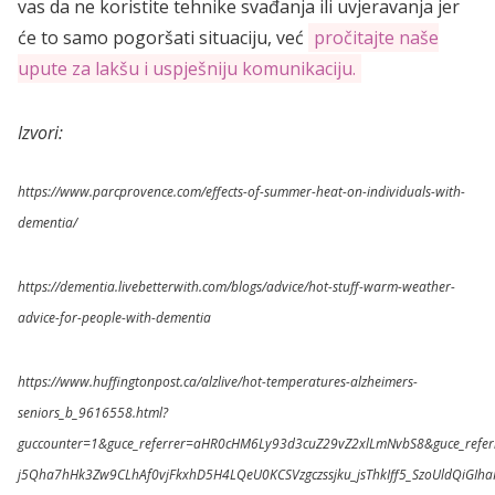
vas da ne koristite tehnike svađanja ili uvjeravanja jer
će to samo pogoršati situaciju, već
pročitajte naše
upute za lakšu i uspješniju komunikaciju.
Izvori:
https://www.parcprovence.com/effects-of-summer-heat-on-individuals-with-
dementia/
https://dementia.livebetterwith.com/blogs/advice/hot-stuff-warm-weather-
advice-for-people-with-dementia
https://www.huffingtonpost.ca/alzlive/hot-temperatures-alzheimers-
seniors_b_9616558.html?
guccounter=1&guce_referrer=aHR0cHM6Ly93d3cuZ29vZ2xlLmNvbS8&guce_refer
j5Qha7hHk3Zw9CLhAf0vjFkxhD5H4LQeU0KCSVzgczssjku_jsThkIff5_SzoUldQiGIhaI