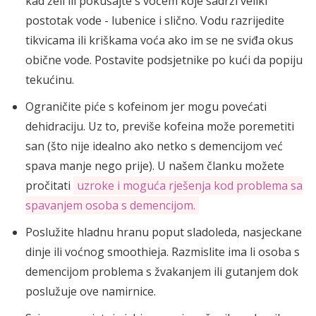
kad želi ili pokušajte s voćem koje sadrži veliki
postotak vode - lubenice i slično. Vodu razrijedite
tikvicama ili kriškama voća ako im se ne sviđa okus
obične vode. Postavite podsjetnike po kući da popiju
tekućinu.
Ograničite piće s kofeinom jer mogu povećati
dehidraciju. Uz to, previše kofeina može poremetiti
san (što nije idealno ako netko s demencijom već
spava manje nego prije). U našem članku možete
pročitati
uzroke i moguća rješenja kod problema sa
spavanjem osoba s demencijom.
Poslužite hladnu hranu poput sladoleda, nasjeckane
dinje ili voćnog smoothieja. Razmislite ima li osoba s
demencijom problema s žvakanjem ili gutanjem dok
poslužuje ove namirnice.