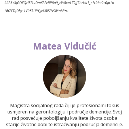
ldiP6Y4jGQFQH5EcvDmXPFxRP8q9_eW8cwLZ9jf7hzHa1_c1c9bu2z0Jp1u-
Hb7ETqDbg-1V95kHPYgeKBPZHSWtaMtnz
Matea Vidučić
Magistra socijalnog rada čiji je profesionalni fokus
usmjeren na gerontologiju i područje demencije. Svoj
rad posvećuje poboljšanju kvalitete života osoba
starije životne dobi te istraživanju područja demencije.