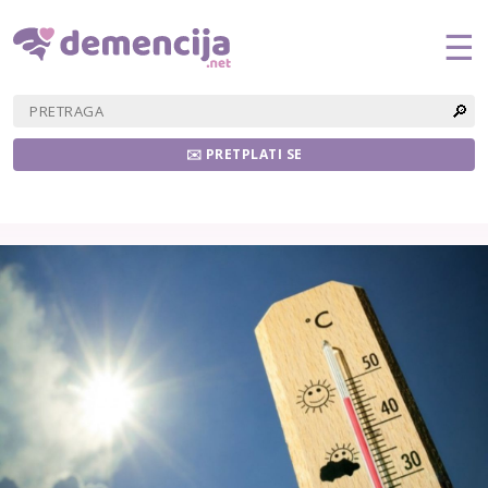
☰
🔎
✉️ PRETPLATI SE