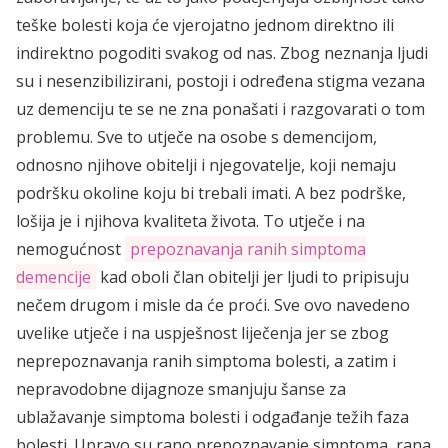
teške bolesti koja će vjerojatno jednom direktno ili
indirektno pogoditi svakog od nas. Zbog neznanja ljudi
su i nesenzibilizirani, postoji i određena stigma vezana
uz demenciju te se ne zna ponašati i razgovarati o tom
problemu. Sve to utječe na osobe s demencijom,
odnosno njihove obitelji i njegovatelje, koji nemaju
podršku okoline koju bi trebali imati. A bez podrške,
lošija je i njihova kvaliteta života. To utječe i na
nemogućnost
prepoznavanja ranih simptoma
demencije
kad oboli član obitelji jer ljudi to pripisuju
nečem drugom i misle da će proći. Sve ovo navedeno
uvelike utječe i na uspješnost liječenja jer se zbog
neprepoznavanja ranih simptoma bolesti, a zatim i
nepravodobne dijagnoze smanjuju šanse za
ublažavanje simptoma bolesti i odgađanje težih faza
bolesti. Upravo su rano prepoznavanje simptoma, rana