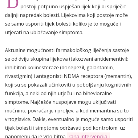
D
postoji potpuno uspješan lijek koji bi spriječio
daljnji napredak bolesti. Lijekovima koji postoje može
se samo usporiti tijek bolesti koliko je to moguće i
utjecati na ublažavanje simptoma.
Aktualne mogućnosti farmakološkog liječenja sastoje
se od dviju skupina lijekova (takozvani antidementivi):
inhibitori kolinesteraze (donepezil, galantamin,
rivastigmin) i antagonisti NDMA receptora (memantin),
koji su se pokazali učinkoviti u poboljšanju kognitivnih
funkcija, a neki od njih utječu i na bihevioralne
simptome. Najčešće nuspojave mogu uključivati ​​
mučninu, povraćanje i proljev, a kod memantina su to
vrtoglavice. Dakle, eventualno je moguće samo usporiti
tijek bolesti i simptome održavati pod kontrolom, uz
napomenu da je vrlo bitna
rana intervencija i