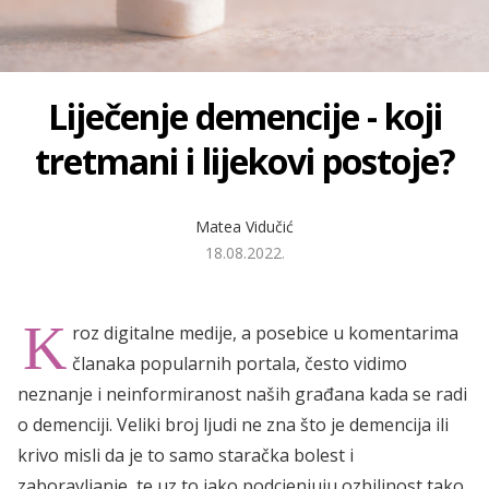
Liječenje demencije - koji
tretmani i lijekovi postoje?
Matea Vidučić
18.08.2022.
K
roz digitalne medije, a posebice u komentarima
članaka popularnih portala, često vidimo
neznanje i neinformiranost naših građana kada se radi
o demenciji. Veliki broj ljudi ne zna što je demencija ili
krivo misli da je to samo staračka bolest i
zaboravljanje, te uz to jako podcjenjuju ozbiljnost tako