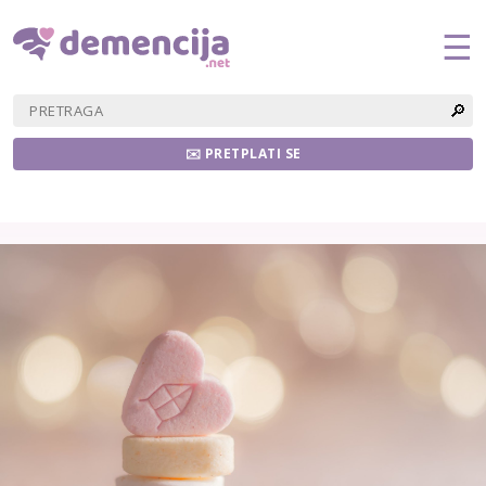
☰
🔎
✉️ PRETPLATI SE