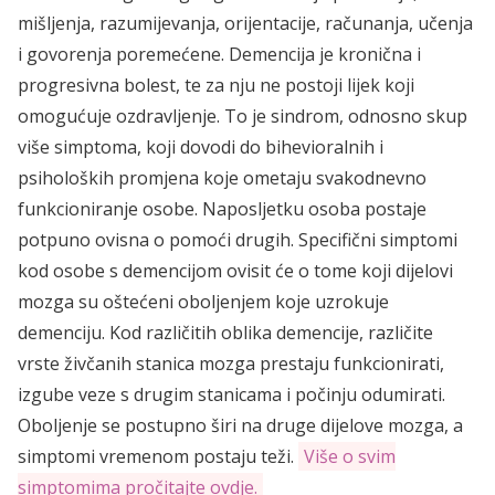
mišljenja, razumijevanja, orijentacije, računanja, učenja
i govorenja poremećene. Demencija je kronična i
progresivna bolest, te za nju ne postoji lijek koji
omogućuje ozdravljenje. To je sindrom, odnosno skup
više simptoma, koji dovodi do bihevioralnih i
psiholoških promjena koje ometaju svakodnevno
funkcioniranje osobe. Naposljetku osoba postaje
potpuno ovisna o pomoći drugih. Specifični simptomi
kod osobe s demencijom ovisit će o tome koji dijelovi
mozga su oštećeni oboljenjem koje uzrokuje
demenciju. Kod različitih oblika demencije, različite
vrste živčanih stanica mozga prestaju funkcionirati,
izgube veze s drugim stanicama i počinju odumirati.
Oboljenje se postupno širi na druge dijelove mozga, a
simptomi vremenom postaju teži.
Više o svim
simptomima pročitajte ovdje.