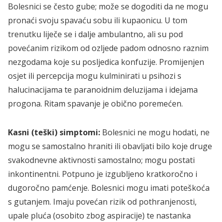
Bolesnici se često gube; može se dogoditi da ne mogu
pronaći svoju spavaću sobu ili kupaonicu. U tom
trenutku liječe se i dalje ambulantno, ali su pod
povećanim rizikom od ozljede padom odnosno raznim
nezgodama koje su posljedica konfuzije. Promijenjen
osjet ili percepcija mogu kulminirati u psihozi s
halucinacijama te paranoidnim deluzijama i idejama
progona. Ritam spavanje je obično poremećen.
Kasni (teški) simptomi:
Bolesnici ne mogu hodati, ne
mogu se samostalno hraniti ili obavljati bilo koje druge
svakodnevne aktivnosti samostalno; mogu postati
inkontinentni. Potpuno je izgubljeno kratkoročno i
dugoročno pamćenje. Bolesnici mogu imati poteškoća
s gutanjem. Imaju povećan rizik od pothranjenosti,
upale pluća (osobito zbog aspiracije) te nastanka