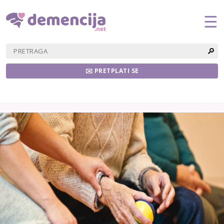
☰
🔎
✉️ PRETPLATI SE