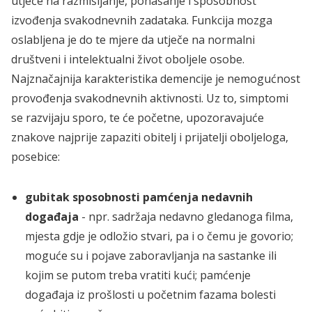
utječe na razmišljanje, ponašanje i sposobnost
izvođenja svakodnevnih zadataka. Funkcija mozga
oslabljena je do te mjere da utječe na normalni
društveni i intelektualni život oboljele osobe.
Najznačajnija karakteristika demencije je nemogućnost
provođenja svakodnevnih aktivnosti. Uz to, simptomi
se razvijaju sporo, te će početne, upozoravajuće
znakove najprije zapaziti obitelj i prijatelji oboljeloga,
posebice:
gubitak sposobnosti pamćenja nedavnih
događaja
- npr. sadržaja nedavno gledanoga filma,
mjesta gdje je odložio stvari, pa i o čemu je govorio;
moguće su i pojave zaboravljanja na sastanke ili
kojim se putom treba vratiti kući; pamćenje
događaja iz prošlosti u početnim fazama bolesti