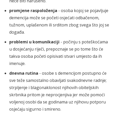
neće biti narušeno.
promjene raspoloženja
- osoba kojoj se pojavljuje
demencija može se početi osjećati odbačenom,
tužnom, uplašenom ili srditom zbog svega što joj se
događa.
problemi u komunikaciji
- počinju s poteškoćama
u dosjećanju riječi, prepoznaje se po tome što će
takva osoba početi opisivati stvari umjesto da ih
imenuje.
dnevna rutina
- osobe s demencijom postupno će
sve teže samostalno obavljati svakodnevne radnje;
strpljenje i blagonaklonost njihovih obiteljskih
skrbnika pritom je neprocjenjiva jer može pomoći
voljenoj osobi da se godinama uz njihovu potporu
osjećaju sigurno i smireno.