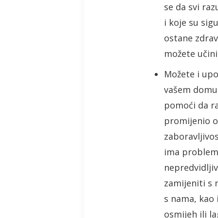
se da svi ra
i koje su si
ostane zdrav
možete učinit
Možete i upo
vašem domu. 
pomoći da ra
promijenio ot
zaboravljivo
ima problema
nepredvidljiv
zamijeniti s 
s nama, kao 
osmijeh ili 