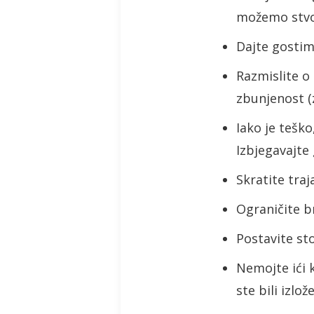
možemo stvor
Dajte gosti
Razmislite o 
zbunjenost (
Iako je teško
Izbjegavajte 
Skratite traj
Ograničite br
Postavite st
Nemojte ići k
ste bili izlo