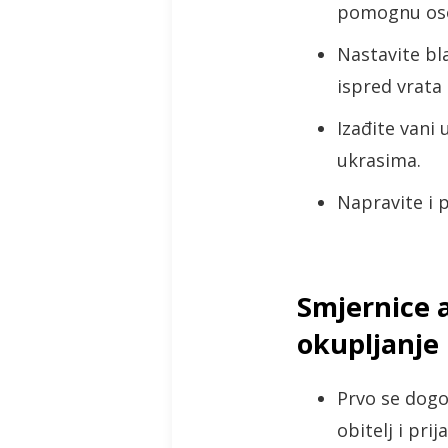
pomognu oso
Nastavite bla
ispred vrata
Izađite vani
ukrasima.
Napravite i 
Smjernice a
okupljanje
Prvo se dogo
obitelj i pri