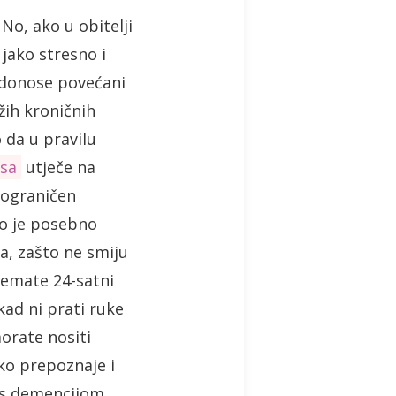
No, ako u obitelji
jako stresno i
 donose povećani
žih kroničnih
 da u pravilu
usa
utječe na
 ograničen
to je posebno
đa, zašto ne smiju
nemate 24-satni
ad ni prati ruke
morate nositi
ko prepoznaje i
a s demencijom