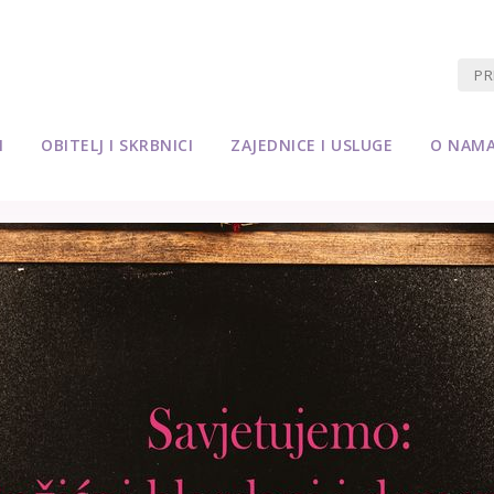
M
OBITELJ I SKRBNICI
ZAJEDNICE I USLUGE
O NAM