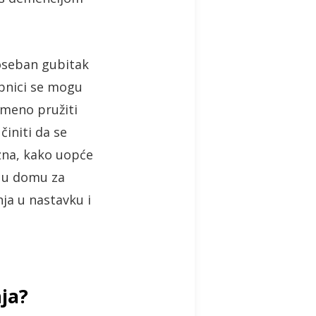
oseban gubitak
rbnici se mogu
remeno pružiti
činiti da se
zna, kako uopće
a u domu za
nja u nastavku i
nja?