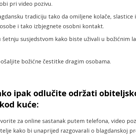
bi pri video pozivu.
gdansku tradiciju tako da omiljene kolače, slastice i 
 osobe i tako izbjegnete osobni kontakt.
 u šetnju susjedstvom kako biste uživali u božićnim 
pošaljite božićne čestitke dragim osobama.
ko ipak odlučite održati obiteljsk
 kod kuće:
vorite za online sastanak putem telefona, video pozi
jatelje kako bi unaprijed razgovarali o blagdanskoj pr