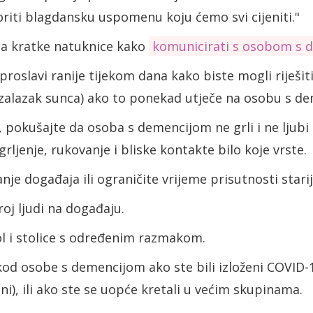
iti blagdansku uspomenu koju ćemo svi cijeniti."
ma kratke natuknice kako
komunicirati s osobom s 
proslavi ranije tijekom dana kako biste mogli riješit
zalazak sunca) ako to ponekad utječe na osobu s d
, pokušajte da osoba s demencijom ne grli i ne ljubi 
grljenje, rukovanje i bliske kontakte bilo koje vrste.
anje događaja ili ograničite vrijeme prisutnosti stari
oj ljudi na događaju.
ol i stolice s određenim razmakom.
od osobe s demencijom ako ste bili izloženi COVID-19
ženi), ili ako ste se uopće kretali u većim skupinama.