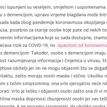
nici ispunjeni su veseljem, smijehom i uspomenama. 
u s demencijom, upravo vrijeme blagdana može biti 
sada kada zbog pandemije koronavirusa okupljanja
virusa, posebno za starije osobe koje pate od nekih te
stvenim informacijama koje su sada dostupne, znamo
ećava rizik za COVID-19, no
opasnost od koronavir
s demencijom. Također, osobe s demencijom imaju
st razumijevanja informacija i činjenica o virusu, š
njihove obitelji jer im ne mogu objasniti što se doga
ntaktu, zašto moraju nositi maske i slično. Ukoliko 
m s težim simptomima, ona vrlo vjerojatno neće nik
oprati. Vrlo je teško i objasniti osobi zašto ona ili vi 
titna maska doprinosi zbunjenosti osobi jer vas teš
govorite. A ne moramo spominjati, da ukoliko osob