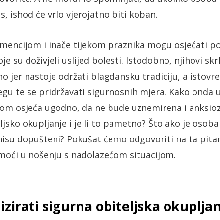
s, ishod će vrlo vjerojatno biti koban.
emencijom i inače tijekom praznika mogu osjećati p
e su doživjeli uslijed bolesti. Istodobno, njihovi sk
ano jer nastoje održati blagdansku tradiciju, a istov
jegu te se pridržavati sigurnosnih mjera. Kako onda u
om osjeća ugodno, da ne bude uznemirena i anksio
eljsko okupljanje i je li to pametno? Što ako je osob
i nisu dopušteni? Pokušat ćemo odgovoriti na ta pita
moći u nošenju s nadolazećom situacijom.
zirati sigurna obiteljska okuplja