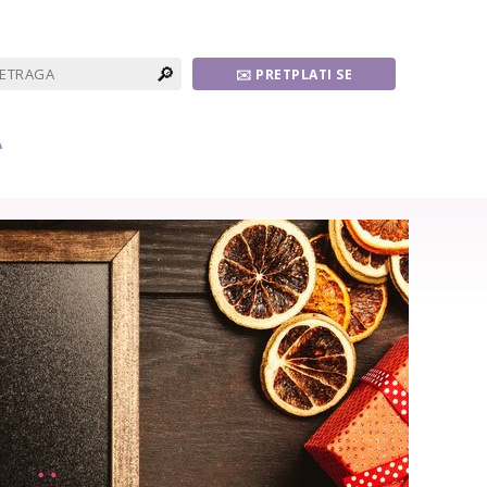
🔎
✉️ PRETPLATI SE
A