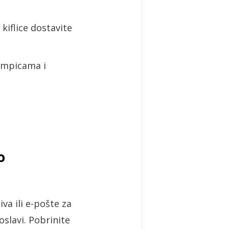
kiflice dostavite
lampicama i
o
va ili e-pošte za
oslavi. Pobrinite