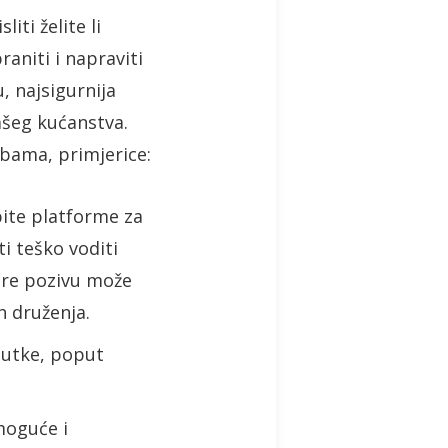
ti želite li
aniti i napraviti
 najsigurnija
ašeg kućanstva.
obama, primjerice:
bite platforme za
i teško voditi
ure pozivu može
ih druženja.
nutke, poput
moguće i