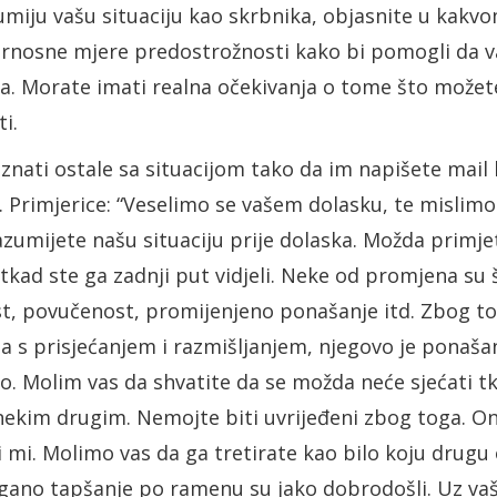
zumiju vašu situaciju kao skrbnika, objasnite u kakv
gurnosne mjere predostrožnosti kako bi pomogli da 
a. Morate imati realna očekivanja o tome što možete
i.
znati ostale sa situacijom tako da im napišete mail 
Primjerice: “Veselimo se vašem dolasku, te mislimo 
zumijete našu situaciju prije dolaska. Možda primjet
kad ste ga zadnji put vidjeli. Neke od promjena su š
st, povučenost, promijenjeno ponašanje itd. Zbog t
 s prisjećanjem i razmišljanjem, njegovo je ponaša
o. Molim vas da shvatite da se možda neće sjećati tk
nekim drugim. Nemojte biti uvrijeđeni zbog toga. On 
i mi. Molimo vas da ga tretirate kao bilo koju drug
lagano tapšanje po ramenu su jako dobrodošli. Uz v