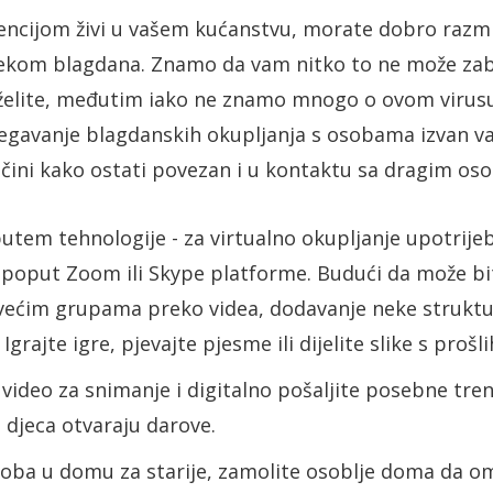
cijom živi u vašem kućanstvu, morate dobro razmisli
jekom blagdana. Znamo da vam nitko to ne može zabr
želite, međutim iako ne znamo mnogo o ovom virusu,
bjegavanje blagdanskih okupljanja s osobama izvan v
ačini kako ostati povezan i u kontaktu sa dragim os
putem tehnologije - za virtualno okupljanje upotrije
 poput Zoom ili Skype platforme. Budući da može bit
većim grupama preko videa, dodavanje neke strukt
grajte igre, pjevajte pjesme ili dijelite slike s prošl
 video za snimanje i digitalno pošaljite posebne tre
 djeca otvaraju darove.
soba u domu za starije, zamolite osoblje doma da o