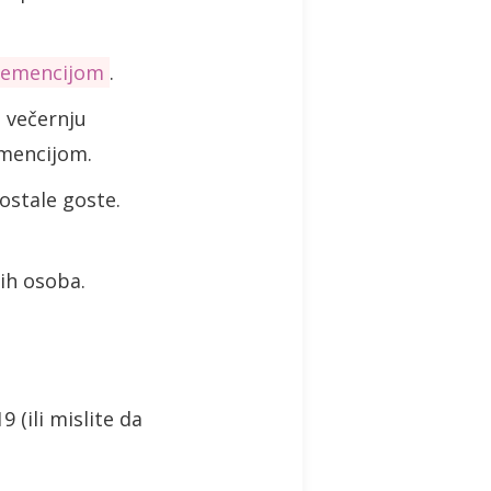
demencijom
.
i večernju
emencijom.
ostale goste.
jih osoba.
 (ili mislite da