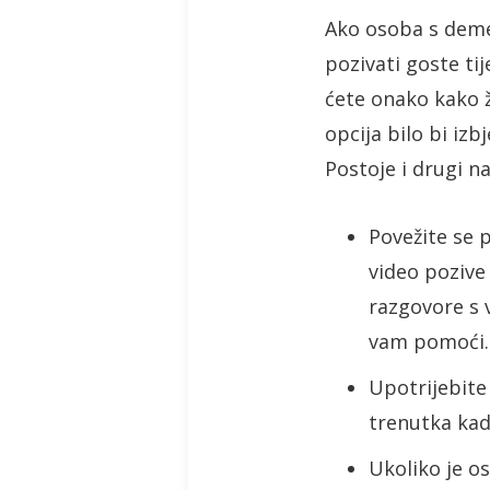
Ako osoba s demen
pozivati goste ti
ćete onako kako 
opcija bilo bi iz
Postoje i drugi n
Povežite se 
video pozive
razgovore s 
vam pomoći. I
Upotrijebite
trenutka kad
Ukoliko je o