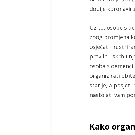
dobije koronaviru
Uz to, osobe s d
zbog promjena koj
osjećati frustrir
pravilnu skrb i n
osoba s demencij
organizirati obit
starije, a posjet
nastojati vam po
Kako organi