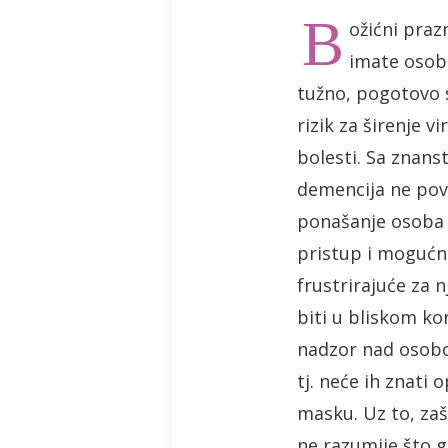
B
ožićni praz
imate osob
tužno, pogotovo 
rizik za širenje 
bolesti. Sa znan
demencija ne pov
ponašanje osoba 
pristup i mogućno
frustrirajuće za 
biti u bliskom ko
nadzor nad osobo
tj. neće ih znati 
masku. Uz to, zaš
ne razumije što 