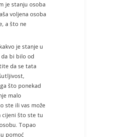
om je stanju osoba
vaša voljena osoba
, a što ne
kakvo je stanje u
da bi bilo od
ite da se tata
utljivost,
oga što ponekad
nje malo
o ste ili vas može
cijeni što ste tu
u osobu. Topao
ašu pomoć